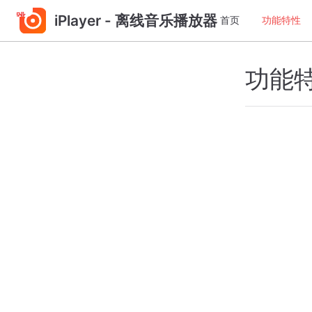
跳
iPlayer - 离线音乐播放器
首页
功能特性
至
主
要
功能
內
容