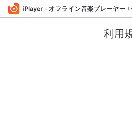
メ
iPlayer - オフライン音楽プレーヤー
ホ
イ
ン
コ
利用
ン
テ
ン
ツ
へ
ス
キ
ッ
プ