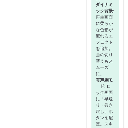
ダイナミ
ック背景
:
再生画面
に柔らか
な色彩が
流れるエ
フェクト
を追加。
曲の切り
替えもス
ムーズ
に。
有声劇モ
ード
: ロ
ック画面
に「早送
り・巻き
戻し」ボ
タンを配
置。スキ