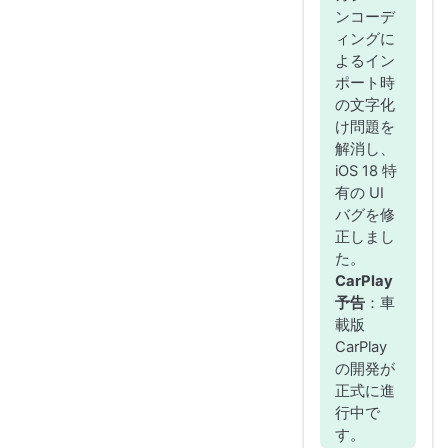
ンコーデ
ィングに
よるイン
ポート時
の文字化
け問題を
解消し、
iOS 18 特
有の UI
バグを修
正しまし
た。
CarPlay
予告
：車
載版
CarPlay
の開発が
正式に進
行中で
す。