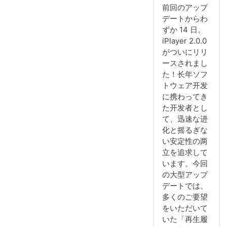
前回のアップ
デートからわ
ずか 14 日。
iPlayer 2.0.0
がついにリリ
ースされまし
た！长年ソフ
トウェア开发
に携わってき
た开发者とし
て、迅速な进
化と摇るぎな
い安定性の两
立を追求して
います。今回
の大型アップ
デートでは、
多くのご要望
をいただいて
いた「再生履