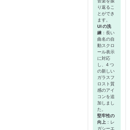
音楽を振
り返るこ
とができ
ます。
UI の洗
練
：長い
曲名の自
動スクロ
ール表示
に対応
し、4 つ
の新しい
ガラスフ
ロスト質
感のアイ
コンを追
加しまし
た。
堅牢性の
向上
：レ
ガシーエ