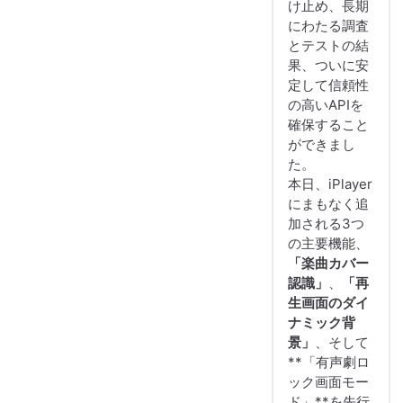
け止め、長期
にわたる調査
とテストの結
果、ついに安
定して信頼性
の高いAPIを
確保すること
ができまし
た。
本日、iPlayer
にまもなく追
加される3つ
の主要機能、
「楽曲カバー
認識」
、
「再
生画面のダイ
ナミック背
景」
、そして
**「有声劇ロ
ック画面モー
ド」**を先行