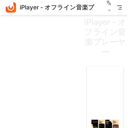
iPlayer - オフライン音楽プレーヤー
メ
イ
ン
iPlayer - オ
コ
フライン音
ン
テ
楽プレーヤ
ン
ツ
ー
へ
ス
キ
ッ
プ