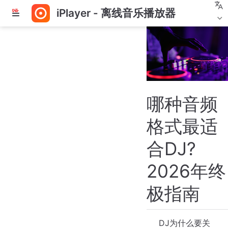
iPlayer - 离线音乐播放器
跳
至
主
要
內
容
哪种音频
格式最适
合DJ?
2026年终
极指南
DJ为什么要关