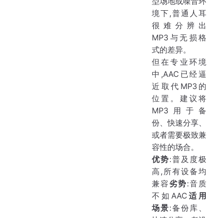
型场地或噪音环
境下,普通人耳
很难分辨出
MP3与无损格
式的差异。
但在专业环境
中,AAC已经逼
近取代MP3的
位置。建议将
MP3用于备
份、快速分享、
或者需要极致兼
容性的场合。
优势
:普及度极
高,所有设备均
兼容
劣势
:音质
不如AAC
适用
场景
:备份库、