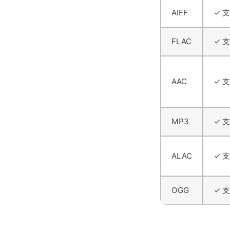
AIFF
✓ 
FLAC
✓ 
AAC
✓ 
MP3
✓ 
ALAC
✓ 
OGG
✓ 