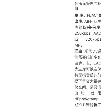
音乐库管理与备
份
主库
: FLAC
演
出库
: AIFF(从主
库转换)
备份库
:
256kbps AAC
或 320kbps
MP3
理由
: 现代DJ通
常需要维护多套
曲库。以FLAC
为主库可以在保
持无损音质的前
提下节省大量存
储空间。需要演
出时,使用
dBpoweramp
或XLD等转换工