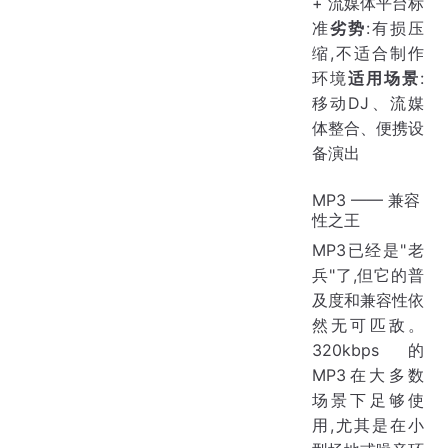
+ 流媒体平台标
准
劣势
:有损压
缩,不适合制作
环境
适用场景
:
移动DJ、流媒
体整合、便携设
备演出
MP3 —— 兼容
性之王
MP3已经是"老
兵"了,但它的普
及度和兼容性依
然无可匹敌。
320kbps的
MP3在大多数
场景下足够使
用,尤其是在小