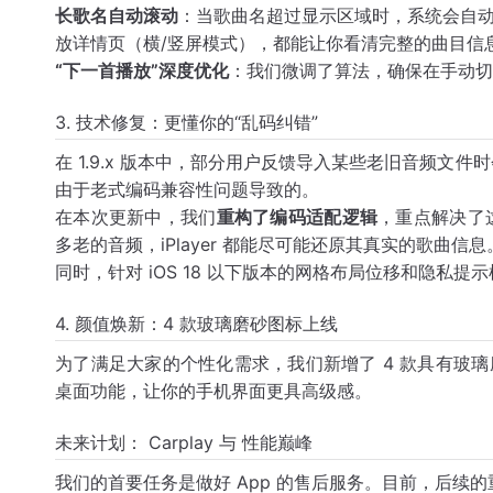
长歌名自动滚动
：当歌曲名超过显示区域时，系统会自动开启
放详情页（横/竖屏模式），都能让你看清完整的曲目信
“下一首播放”深度优化
：我们微调了算法，确保在手动切
3. 技术修复：更懂你的“乱码纠错”
在 1.9.x 版本中，部分用户反馈导入某些老旧音频文
由于老式编码兼容性问题导致的。
在本次更新中，我们
重构了编码适配逻辑
，重点解决了
多老的音频，iPlayer 都能尽可能还原其真实的歌曲信息
同时，针对 iOS 18 以下版本的网格布局位移和隐私
4. 颜值焕新：4 款玻璃磨砂图标上线
为了满足大家的个性化需求，我们新增了 4 款具有玻璃磨砂
桌面功能，让你的手机界面更具高级感。
未来计划： Carplay 与 性能巅峰
我们的首要任务是做好 App 的售后服务。目前，后续