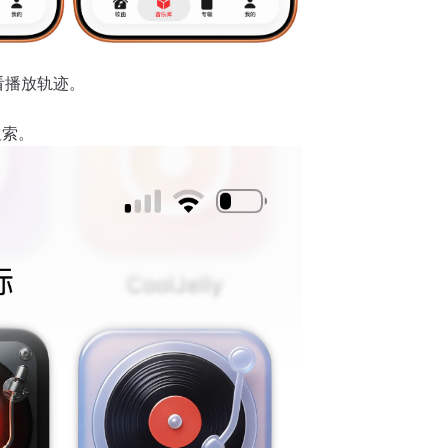
看播放轨迹。
搜索。