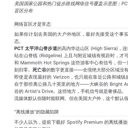
美国国家公园和热门徒步路线网络信号覆盖示意图：PC
盲区分布
网络盲区才是常态
如果你计划去美国的大户外地区，最好先接受这个事
态。
PCT 太平洋山脊步道
的高内华达山区 (High Sierra
站在山脊线 (Ridgeline) 上且与附近城镇有视距时
和 Mammoth Hot Springs 这些游客中心有信号，但一
刻归零。
死亡谷
的数字更直接——全境绝大部分区域没
即使是表现最好的 Verizon，也只能在靠近公路和
在于那些离公路几十英里的地方——大峡谷的 Bright Ange
谷的 Artist's Drive。这些地方，手机信号就是奢侈品。
流媒体默认你随时能联网。但在美国大户外，这个默认
“离线播放”的隐藏陷阱
不少人以为，提前下载好 Spotify Premium 的离