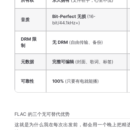
所有权
永久拥有
(文件在手，心里不慌)
Bit-Perfect 无损
(16-
音质
bit/44.1kHz+)
DRM 限
无 DRM
(自由传输、备份)
制
元数据
完整可编辑
(封面、歌词、标签)
可靠性
100%
(只要有电就能播)
FLAC 的三个无可替代优势
这就是为什么我在每次出发前，都会用一个晚上把精选的