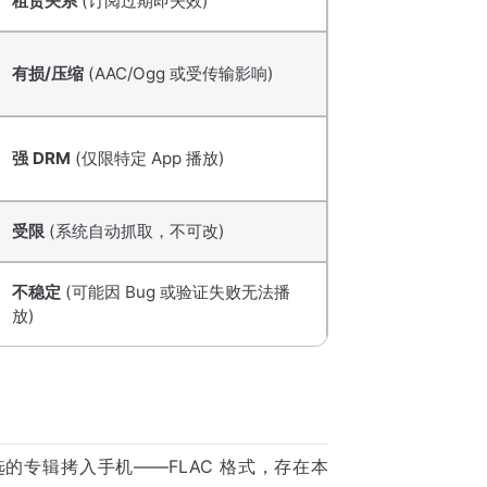
租赁关系
(订阅过期即失效)
有损/压缩
(AAC/Ogg 或受传输影响)
强 DRM
(仅限特定 App 播放)
受限
(系统自动抓取，不可改)
不稳定
(可能因 Bug 或验证失败无法播
放)
专辑拷入手机——FLAC 格式，存在本