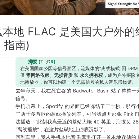
本地 FLAC 是美国大户外
6 指南)
摘要 (TL;DR)
在美国国家公园等信号盲区，流媒体的“离线模式”因 DRM
借
零网络依赖
、
无损音质
和
永久拥有权
，成为户外探险
地播放器，你可以构建一个无需信号的私人音乐博物馆。
去年秋天，我在死亡谷的 Badwater Basin 站
信号。
手机屏幕上，Spotify 的界面已经冻结了二十秒，那行小
了两千多首歌的离线播放列表，可当我点开那张 Pink F
法播放。”此刻我离最近的基站大概 40 英里，海拔负 
“离线播放”，在这片盐碱地上彻底沉默了。
回到车里，我从手机本地音乐库里打开一首本地存储的 F