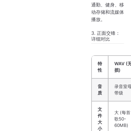
通勤、健身、移
动存储和流媒体
播放。
3. 正面交锋：
详细对比
特
WAV (
性
损)
音
录音室
质
带级
文
大 (每首
件
歌50-
大
60MB)
小