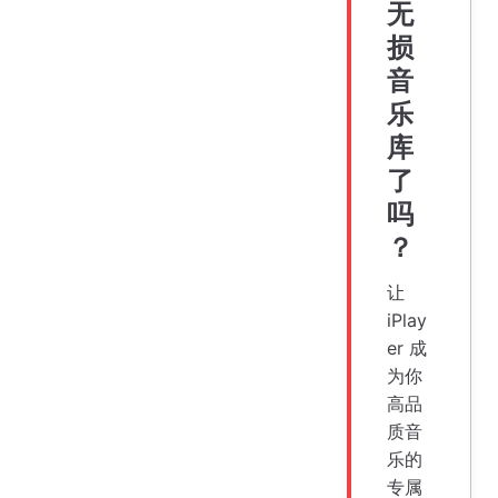
无
损
音
乐
库
了
吗
？
让
iPlay
er 成
为你
高品
质音
乐的
专属