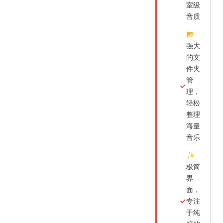
室级
音质
📂
强大
的文
件夹
管
理，
轻松
整理
海量
音乐
✨
极简
界
面，
专注
于纯