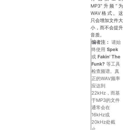
MP3“升频”为
WAV格式。这
只会增加文件大
小，而不会提升
音质。
编者注：
请始
终使用
Spek
或
Fakin' The
Funk?
等工具
检查频谱。真
正的WAV频率
应达到
22kHz，而基
于MP3的文件
通常会在
16kHz或
20kHz处截
止。