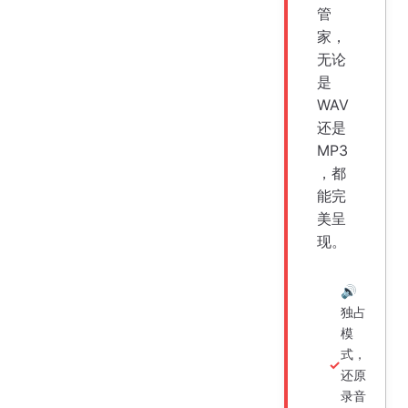
管
家，
无论
是
WAV
还是
MP3
，都
能完
美呈
现。
🔊
独占
模
式，
还原
录音