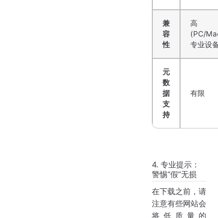
兼
高
容
(PC/Ma
性
专业设备
元
数
据
有限
支
持
4. 专业提示：
警惕“假”无损
在下载之前，请
注意有些网站会
将低质量的