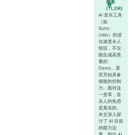
摘要
(TL;DR)
AI 音乐工具
（如
Suno、
Udio）的进
化速度令人
惊叹，不仅
能生成高质
量的
Demo，甚
至开始具备
细致的控制
力。面对这
一变革，音
乐人的焦虑
是真实的。
本文深入探
讨了 AI 目前
的能力边
界，指出 AI