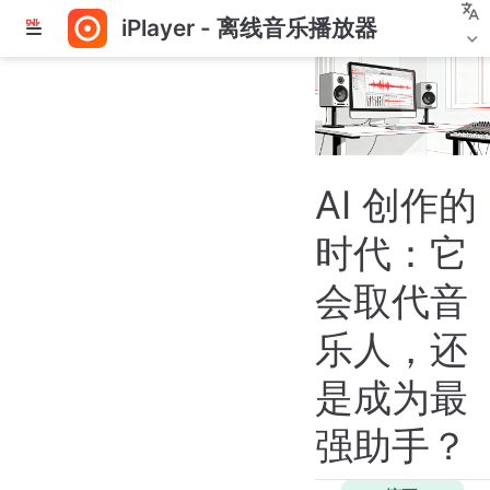
iPlayer - 离线音乐播放器
跳
至
主
要
內
容
AI 创作的
时代：它
会取代音
乐人，还
是成为最
强助手？