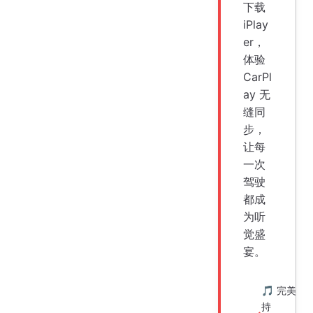
下载
iPlay
er，
体验
CarPl
ay 无
缝同
步，
让每
一次
驾驶
都成
为听
觉盛
宴。
🎵 完美支
持