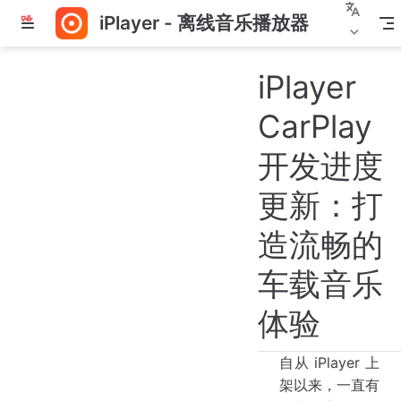
iPlayer - 离线音乐播放器
跳
至
主
iPlayer
要
內
CarPlay
容
开发进度
更新：打
造流畅的
车载音乐
体验
自从 iPlayer 上
架以来，一直有