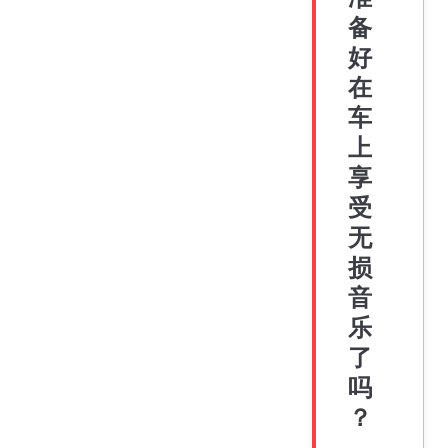
备
好
在
车
上
享
受
无
损
音
乐
了
吗
？