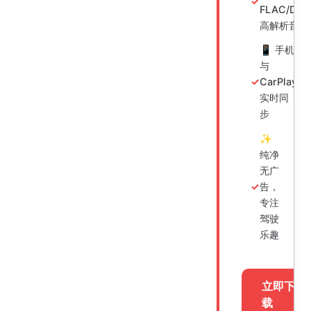
FLAC/DSD
高解析音频
📱 手机
与
CarPlay
实时同
步
✨
纯净
无广
告，
专注
驾驶
乐趣
立即下
载